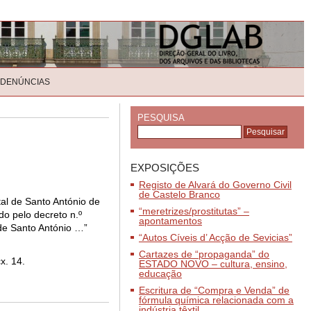
 DENÚNCIAS
PESQUISA
EXPOSIÇÕES
Registo de Alvará do Governo Civil
de Castelo Branco
tal de Santo António de
“meretrizes/prostitutas” –
o pelo decreto n.º
apontamentos
de Santo António …”
“Autos Cíveis d’ Acção de Sevicias”
Cartazes de “propaganda” do
x. 14.
ESTADO NOVO – cultura, ensino,
educação
Escritura de “Compra e Venda” de
fórmula química relacionada com a
indústria têxtil