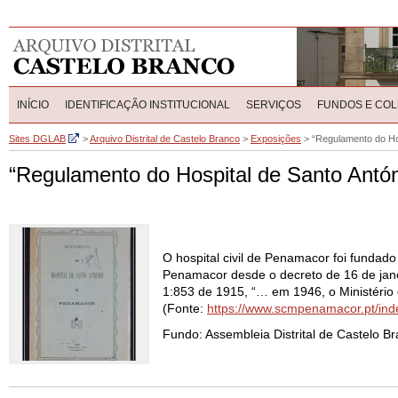
INÍCIO
IDENTIFICAÇÃO INSTITUCIONAL
SERVIÇOS
FUNDOS E CO
Sites DGLAB
>
Arquivo Distrital de Castelo Branco
>
Exposições
>
“Regulamento do Ho
“Regulamento do Hospital de Santo Antó
O hospital civil de Penamacor foi fundad
Penamacor desde o decreto de 16 de jane
1:853 de 1915, “… em 1946, o Ministério
(Fonte:
https://www.scmpenamacor.pt/index
Fundo: Assembleia Distrital de Castelo B