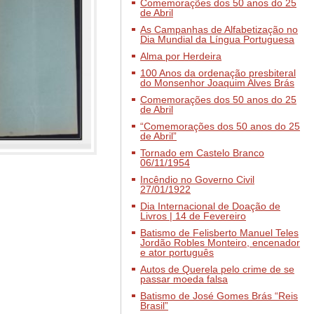
Comemorações dos 50 anos do 25
de Abril
As Campanhas de Alfabetização no
Dia Mundial da Língua Portuguesa
Alma por Herdeira
100 Anos da ordenação presbiteral
do Monsenhor Joaquim Alves Brás
Comemorações dos 50 anos do 25
de Abril
“Comemorações dos 50 anos do 25
de Abril”
Tornado em Castelo Branco
06/11/1954
Incêndio no Governo Civil
27/01/1922
Dia Internacional de Doação de
Livros | 14 de Fevereiro
Batismo de Felisberto Manuel Teles
Jordão Robles Monteiro, encenador
e ator português
Autos de Querela pelo crime de se
passar moeda falsa
Batismo de José Gomes Brás “Reis
Brasil”