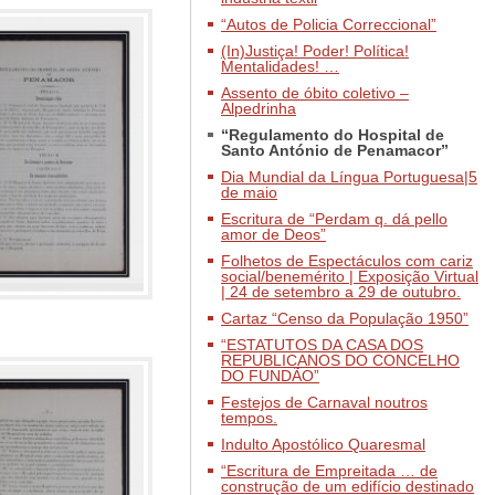
“Autos de Policia Correccional”
(In)Justiça! Poder! Política!
Mentalidades! …
Assento de óbito coletivo –
Alpedrinha
“Regulamento do Hospital de
Santo António de Penamacor”
Dia Mundial da Língua Portuguesa|5
de maio
Escritura de “Perdam q. dá pello
amor de Deos”
Folhetos de Espectáculos com cariz
social/benemérito | Exposição Virtual
| 24 de setembro a 29 de outubro.
Cartaz “Censo da População 1950”
“ESTATUTOS DA CASA DOS
REPUBLICANOS DO CONCELHO
DO FUNDÃO”
Festejos de Carnaval noutros
tempos.
Indulto Apostólico Quaresmal
“Escritura de Empreitada … de
construção de um edifício destinado