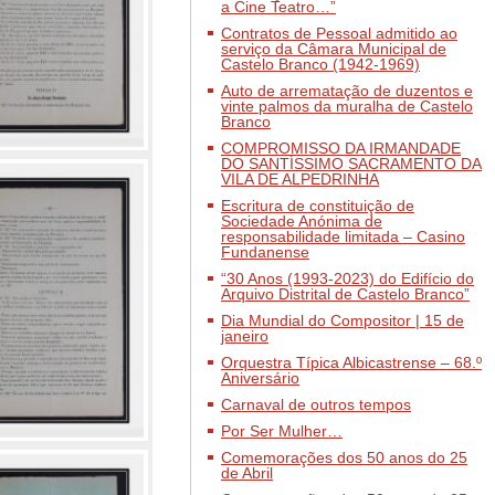
a Cine Teatro…”
Contratos de Pessoal admitido ao
serviço da Câmara Municipal de
Castelo Branco (1942-1969)
Auto de arrematação de duzentos e
vinte palmos da muralha de Castelo
Branco
COMPROMISSO DA IRMANDADE
DO SANTÍSSIMO SACRAMENTO DA
VILA DE ALPEDRINHA
Escritura de constituição de
Sociedade Anónima de
responsabilidade limitada – Casino
Fundanense
“30 Anos (1993-2023) do Edifício do
Arquivo Distrital de Castelo Branco”
Dia Mundial do Compositor | 15 de
janeiro
Orquestra Típica Albicastrense – 68.º
Aniversário
Carnaval de outros tempos
Por Ser Mulher…
Comemorações dos 50 anos do 25
de Abril