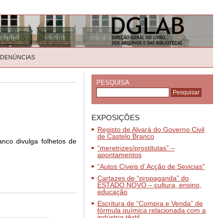
 DENÚNCIAS
PESQUISA
EXPOSIÇÕES
Registo de Alvará do Governo Civil
de Castelo Branco
nco divulga folhetos de
“meretrizes/prostitutas” –
apontamentos
“Autos Cíveis d’ Acção de Sevicias”
Cartazes de “propaganda” do
ESTADO NOVO – cultura, ensino,
educação
Escritura de “Compra e Venda” de
fórmula química relacionada com a
indústria têxtil