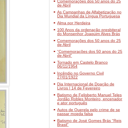
Comemorações dos 50 anos do 25
de Abril
As Campanhas de Alfabetização no
Dia Mundial da Língua Portuguesa
Alma por Herdeira
100 Anos da ordenação presbiteral
do Monsenhor Joaquim Alves Brás
Comemorações dos 50 anos do 25
de Abril
“Comemorações dos 50 anos do 25
de Abril”
Tornado em Castelo Branco
06/11/1954
Incêndio no Governo Civil
27/01/1922
Dia Internacional de Doação de
Livros | 14 de Fevereiro
Batismo de Felisberto Manuel Teles
Jordão Robles Monteiro, encenador
e ator português
Autos de Querela pelo crime de se
passar moeda falsa
Batismo de José Gomes Brás “Reis
Brasil”