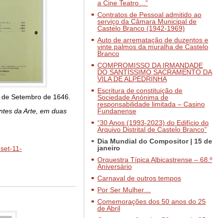
a Cine Teatro…”
Contratos de Pessoal admitido ao
serviço da Câmara Municipal de
Castelo Branco (1942-1969)
Auto de arrematação de duzentos e
vinte palmos da muralha de Castelo
Branco
COMPROMISSO DA IRMANDADE
DO SANTÍSSIMO SACRAMENTO DA
VILA DE ALPEDRINHA
Escritura de constituição de
4 de Setembro de 1646.
Sociedade Anónima de
responsabilidade limitada – Casino
ntes da Arte, em duas
Fundanense
“30 Anos (1993-2023) do Edifício do
Arquivo Distrital de Castelo Branco”
Dia Mundial do Compositor | 15 de
janeiro
set-11-
Orquestra Típica Albicastrense – 68.º
Aniversário
Carnaval de outros tempos
Por Ser Mulher…
Comemorações dos 50 anos do 25
de Abril