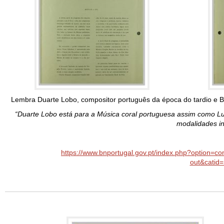
Lembra Duarte Lobo, compositor português da época do tardio e B
“Duarte Lobo está para a Música coral portuguesa assim como Lu
modalidades in
https://www.bnportugal.gov.pt/index.php?option=
out&catid