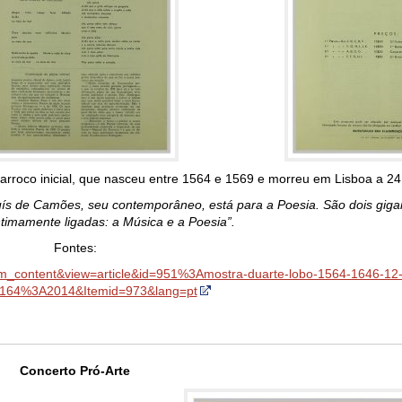
arroco inicial, que nasceu entre 1564 e 1569 e morreu em Lisboa a 2
ís de Camões, seu contemporâneo, está para a Poesia. São dois giga
timamente ligadas: a Música e a Poesia”.
Fontes:
com_content&view=article&id=951%3Amostra-duarte-lobo-1564-1646-12-
=164%3A2014&Itemid=973&lang=pt
Concerto Pró-Arte