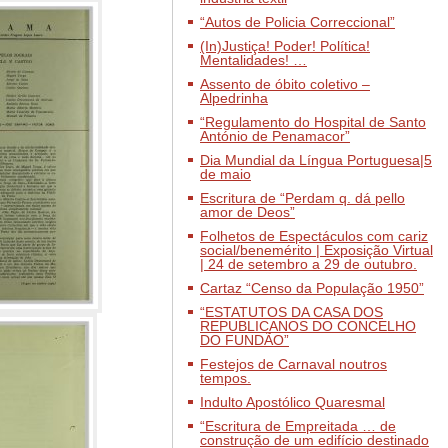
“Autos de Policia Correccional”
(In)Justiça! Poder! Política!
Mentalidades! …
Assento de óbito coletivo –
Alpedrinha
“Regulamento do Hospital de Santo
António de Penamacor”
Dia Mundial da Língua Portuguesa|5
de maio
Escritura de “Perdam q. dá pello
amor de Deos”
Folhetos de Espectáculos com cariz
social/benemérito | Exposição Virtual
| 24 de setembro a 29 de outubro.
Cartaz “Censo da População 1950”
“ESTATUTOS DA CASA DOS
REPUBLICANOS DO CONCELHO
DO FUNDÃO”
Festejos de Carnaval noutros
tempos.
Indulto Apostólico Quaresmal
“Escritura de Empreitada … de
construção de um edifício destinado