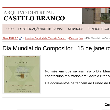
INÍCIO
IDENTIFICAÇÃO INSTITUCIONAL
SERVIÇOS
FUNDOS E CO
Sites DGLAB
>
Arquivo Distrital de Castelo Branco
>
Exposições
>
Dia Mundial do Comp
Dia Mundial do Compositor | 15 de janeir
No mês em que se assinala o Dia Mundia
espetáculos realizados em Castelo Branc
Os documentos pertencem ao Fundo do Go
Con