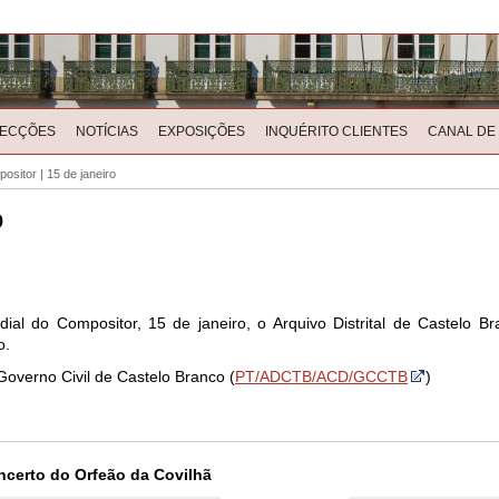
LECÇÕES
NOTÍCIAS
EXPOSIÇÕES
INQUÉRITO CLIENTES
CANAL DE
ositor | 15 de janeiro
o
l do Compositor, 15 de janeiro, o Arquivo Distrital de Castelo Bra
o.
verno Civil de Castelo Branco (
PT/ADCTB/ACD/GCCTB
)
certo do Orfeão da Covilhã