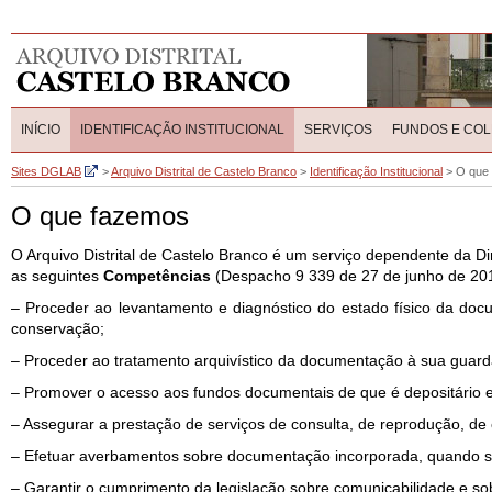
INÍCIO
IDENTIFICAÇÃO INSTITUCIONAL
SERVIÇOS
FUNDOS E CO
Sites DGLAB
>
Arquivo Distrital de Castelo Branco
>
Identificação Institucional
>
O que
O que fazemos
O Arquivo Distrital de Castelo Branco é um serviço dependente da Di
as seguintes
Competências
(Despacho 9 339 de 27 de junho de 201
– Proceder ao levantamento e diagnóstico do estado físico da doc
conservação;
– Proceder ao tratamento arquivístico da documentação à sua guarda
– Promover o acesso aos fundos documentais de que é depositário 
– Assegurar a prestação de serviços de consulta, de reprodução, de
– Efetuar averbamentos sobre documentação incorporada, quando so
– Garantir o cumprimento da legislação sobre comunicabilidade e s