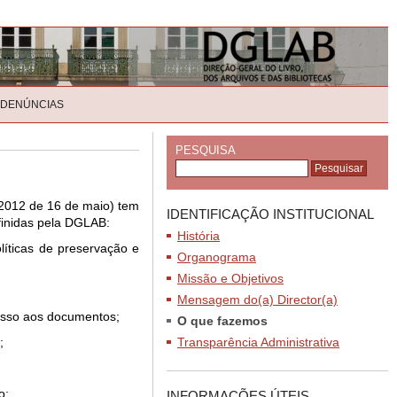
 DENÚNCIAS
PESQUISA
3/2012 de 16 de maio) tem
IDENTIFICAÇÃO INSTITUCIONAL
finidas pela DGLAB:
História
líticas de preservação e
Organograma
Missão e Objetivos
Mensagem do(a) Director(a)
esso aos documentos;
O que fazemos
;
Transparência Administrativa
o;
INFORMAÇÕES ÚTEIS