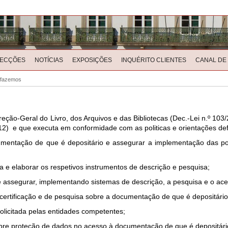
LECÇÕES
NOTÍCIAS
EXPOSIÇÕES
INQUÉRITO CLIENTES
CANAL DE
 fazemos
reção-Geral do Livro, dos Arquivos e das Bibliotecas (Dec.-Lei n.º 10
2) e que executa em conformidade com as politicas e orientações de
umentação de que é depositário e assegurar a implementação das po
 e elaborar os respetivos instrumentos de descrição e pesquisa;
e assegurar, implementando sistemas de descrição, a pesquisa e o ac
 certificação e de pesquisa sobre a documentação de que é depositário
licitada pelas entidades competentes;
obre proteção de dados no acesso à documentação de que é depositári