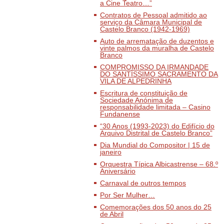
a Cine Teatro…”
Contratos de Pessoal admitido ao
serviço da Câmara Municipal de
Castelo Branco (1942-1969)
Auto de arrematação de duzentos e
vinte palmos da muralha de Castelo
Branco
COMPROMISSO DA IRMANDADE
DO SANTÍSSIMO SACRAMENTO DA
VILA DE ALPEDRINHA
Escritura de constituição de
Sociedade Anónima de
responsabilidade limitada – Casino
Fundanense
“30 Anos (1993-2023) do Edifício do
Arquivo Distrital de Castelo Branco”
Dia Mundial do Compositor | 15 de
janeiro
Orquestra Típica Albicastrense – 68.º
Aniversário
Carnaval de outros tempos
Por Ser Mulher…
Comemorações dos 50 anos do 25
de Abril