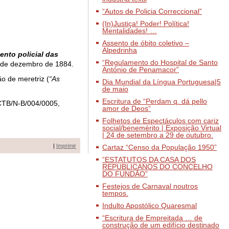
“Autos de Policia Correccional”
(In)Justiça! Poder! Política!
Mentalidades! …
Assento de óbito coletivo –
Alpedrinha
nto policial das
“Regulamento do Hospital de Santo
de dezembro de 1884.
António de Penamacor”
o de meretriz (
“As
Dia Mundial da Língua Portuguesa|5
de maio
Escritura de “Perdam q. dá pello
CCTB/N-B/004/0005,
amor de Deos”
Folhetos de Espectáculos com cariz
social/benemérito | Exposição Virtual
| 24 de setembro a 29 de outubro.
|
Imprimir
Cartaz “Censo da População 1950”
“ESTATUTOS DA CASA DOS
REPUBLICANOS DO CONCELHO
DO FUNDÃO”
Festejos de Carnaval noutros
tempos.
Indulto Apostólico Quaresmal
“Escritura de Empreitada … de
construção de um edifício destinado