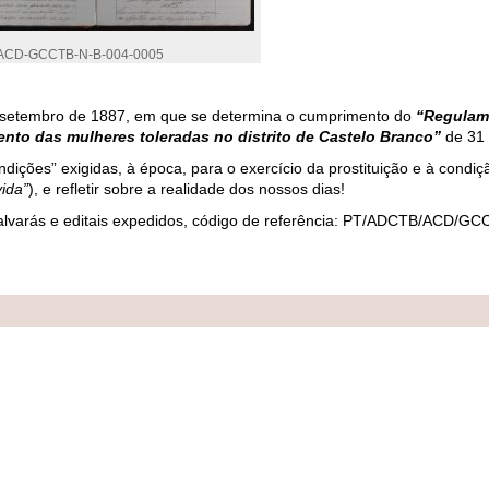
ACD-GCCTB-N-B-004-0005
e setembro de 1887, em que se determina o cumprimento do
“Regulame
nto das mulheres toleradas no distrito de Castelo Branco”
de 31 
ções” exigidas, à época, para o exercício da prostituição e à condiçã
ida”
), e refletir sobre a realidade dos nossos dias!
de alvarás e editais expedidos, código de referência: PT/ADCTB/ACD/G