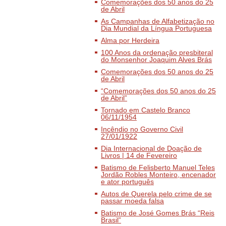
Comemorações dos 50 anos do 25
de Abril
As Campanhas de Alfabetização no
Dia Mundial da Língua Portuguesa
Alma por Herdeira
100 Anos da ordenação presbiteral
do Monsenhor Joaquim Alves Brás
Comemorações dos 50 anos do 25
de Abril
“Comemorações dos 50 anos do 25
de Abril”
Tornado em Castelo Branco
06/11/1954
Incêndio no Governo Civil
27/01/1922
Dia Internacional de Doação de
Livros | 14 de Fevereiro
Batismo de Felisberto Manuel Teles
Jordão Robles Monteiro, encenador
e ator português
Autos de Querela pelo crime de se
passar moeda falsa
Batismo de José Gomes Brás “Reis
Brasil”