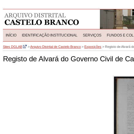
INÍCIO
IDENTIFICAÇÃO INSTITUCIONAL
SERVIÇOS
FUNDOS E CO
Sites DGLAB
>
Arquivo Distrital de Castelo Branco
>
Exposições
>
Registo de Alvará d
Registo de Alvará do Governo Civil de C