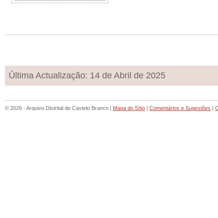
Última Actualização: 14 de Abril de 2025
© 2026 - Arquivo Distrital de Castelo Branco |
Mapa do Sítio
|
Comentários e Sugestões
|
C