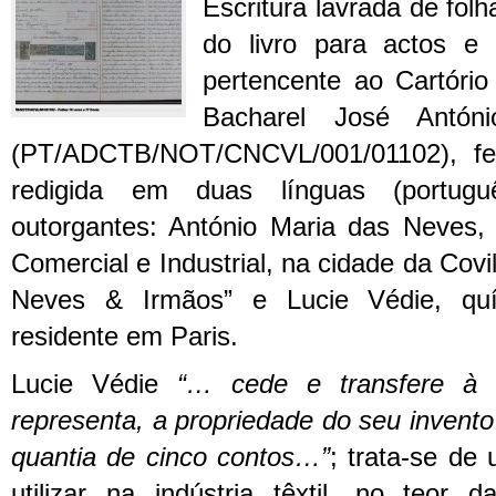
Escritura lavrada de folh
do livro para actos e c
pertencente ao Cartório
Bacharel José Antón
(PT/ADCTB/NOT/CNCVL/001/01102), fe
redigida em duas línguas (portug
outorgantes: António Maria das Neves,
Comercial e Industrial, na cidade da Covi
Neves & Irmãos” e Lucie Védie, quí
residente em Paris.
Lucie Védie
“… cede e transfere à 
representa, a propriedade do seu invent
quantia de cinco contos…”
; trata-se de
utilizar na indústria têxtil, no teor 