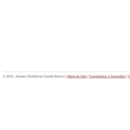
© 2026 - Arquivo Distrital de Castelo Branco |
Mapa do Sítio
|
Comentários e Sugestões
|
C