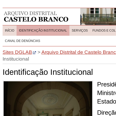
INÍCIO
IDENTIFICAÇÃO INSTITUCIONAL
SERVIÇOS
FUNDOS E CO
CANAL DE DENÚNCIAS
Sites DGLAB
>
Arquivo Distrital de Castelo Bran
Institucional
Identificação Institucional
Presid
Minis
Estado
Direçã