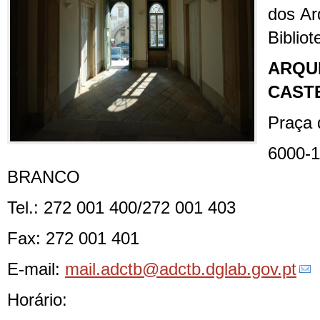
dos Ar
Bibliot
ARQU
CAST
Praça
600
BRANCO
Tel.: 272 001 400/272 001 403
Fax: 272 001 401
E-mail:
mail.adctb@adctb.dglab.gov.pt
Horário: