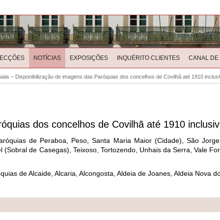
LECÇÕES
NOTÍCIAS
EXPOSIÇÕES
INQUÉRITO CLIENTES
CANAL DE
iais – Disponibilização de imagens das Paróquias dos concelhos de Covilhã até 1910 inclus
róquias dos concelhos de Covilhã até 1910 inclusi
Paróquias de Peraboa, Peso, Santa Maria Maior (Cidade), São Jorge
l (Sobral de Casegas), Teixoso, Tortozendo, Unhais da Serra, Vale Fo
ias de Alcaide, Alcaria, Alcongosta, Aldeia de Joanes, Aldeia Nova d