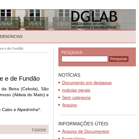
 DENÚNCIAS
ive e de Fundão
PESQUISA
NOTÍCIAS
ve e de Fundão
Documento em destaque
 da Beira (Cebola), São
noticias gerais
rmoso (Aldeia do Mato) e
Sem categoria
Arquivo
o Cabo e Alpedrinha*.
INFORMAÇÕES ÚTEIS
|
Imprimir
Arquivo de Documentos
Formulários