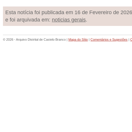
Esta notícia foi publicada em 16 de Fevereiro de 202
e foi arquivada em:
noticias gerais
.
© 2026 - Arquivo Distrital de Castelo Branco |
Mapa do Sítio
|
Comentários e Sugestões
|
C