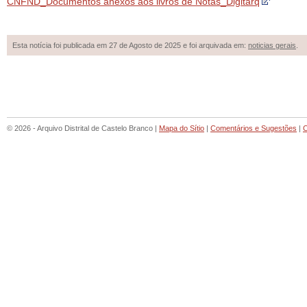
CNFND_Documentos anexos aos livros de Notas_Digitarq
Esta notícia foi publicada em 27 de Agosto de 2025 e foi arquivada em:
noticias gerais
.
© 2026 - Arquivo Distrital de Castelo Branco |
Mapa do Sítio
|
Comentários e Sugestões
|
C