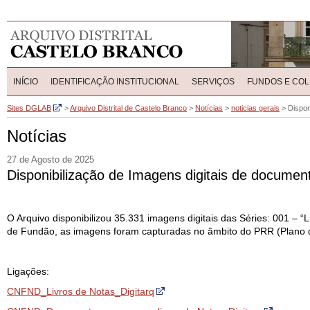
INÍCIO
IDENTIFICAÇÃO INSTITUCIONAL
SERVIÇOS
FUNDOS E CO
Sites DGLAB
>
Arquivo Distrital de Castelo Branco
>
Notícias
>
noticias gerais
>
Dispon
Notícias
27 de Agosto de 2025
Disponibilização de Imagens digitais de documen
O Arquivo disponibilizou 35.331 imagens digitais das Séries: 001 – “
de Fundão, as imagens foram capturadas no âmbito do PRR (Plano d
Ligações:
CNFND_Livros de Notas_Digitarq