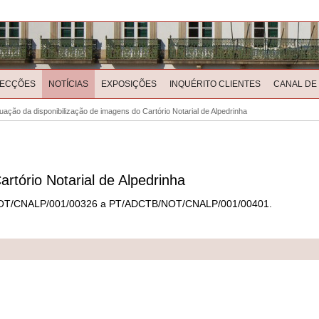
LECÇÕES
NOTÍCIAS
EXPOSIÇÕES
INQUÉRITO CLIENTES
CANAL DE
uação da disponibilização de imagens do Cartório Notarial de Alpedrinha
rtório Notarial de Alpedrinha
TB/NOT/CNALP/001/00326 a PT/ADCTB/NOT/CNALP/001/00401.