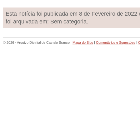
Esta notícia foi publicada em 8 de Fevereiro de 2022 
foi arquivada em:
Sem categoria
.
© 2026 - Arquivo Distrital de Castelo Branco |
Mapa do Sítio
|
Comentários e Sugestões
|
C