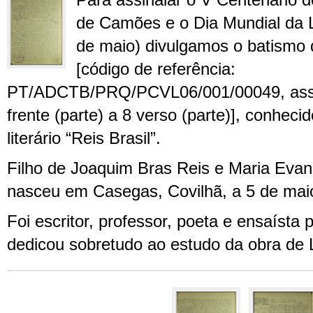
Para assinalar o V Centenário 
de Camões e o Dia Mundial da 
de maio) divulgamos o batismo
[código de referência:
PT/ADCTB/PRQ/PCVL06/001/00049, assen
frente (parte) a 8 verso (parte)], conhec
literário “Reis Brasil”.
Filho de Joaquim Bras Reis e Maria Eva
nasceu em Casegas, Covilhã, a 5 de mai
Foi escritor, professor, poeta e ensaísta
dedicou sobretudo ao estudo da obra de