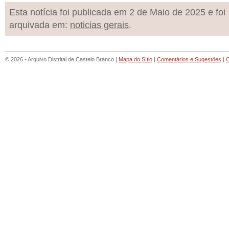
Esta notícia foi publicada em 2 de Maio de 2025 e foi
arquivada em:
noticias gerais
.
© 2026 - Arquivo Distrital de Castelo Branco |
Mapa do Sítio
|
Comentários e Sugestões
|
C